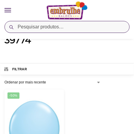
Pesquisar
Início
Produtos marcados com a tag “39774”
/
39774
FILTRAR
-50%