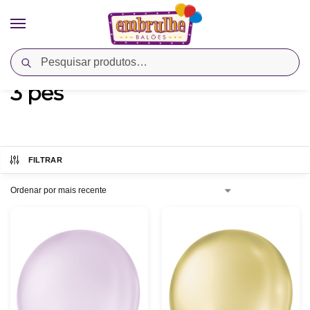
Pesquisar
Início
Produtos marcados com a tag “3 pés”
/
3 pés
FILTRAR