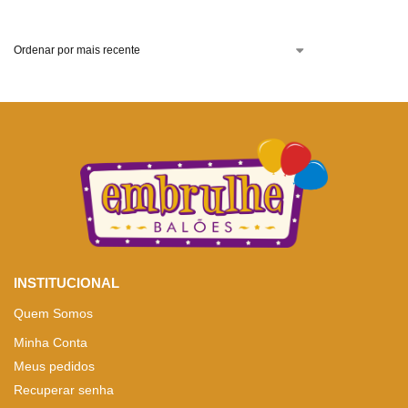
INSTITUCIONAL
Quem Somos
Minha Conta
Meus pedidos
Recuperar senha