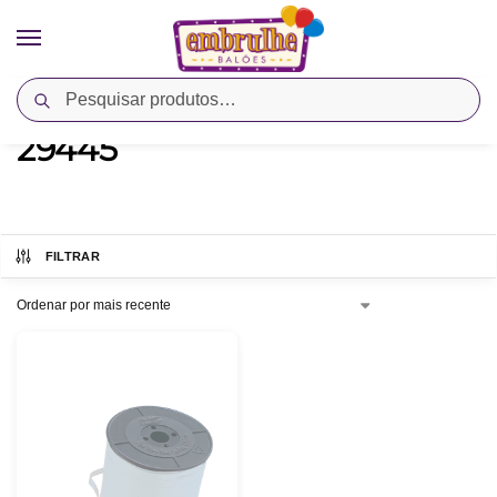
Pesquisar
Início
Produtos marcados com a tag “29445”
/
29445
FILTRAR