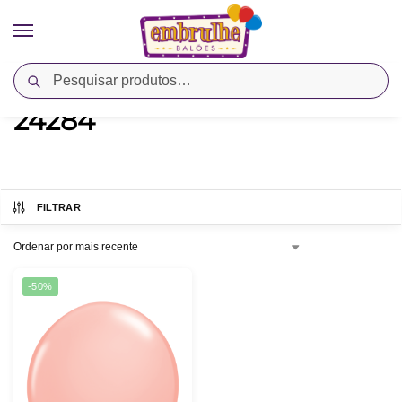
Pesquisar
Início
Produtos marcados com a tag “24284”
/
24284
FILTRAR
-50%