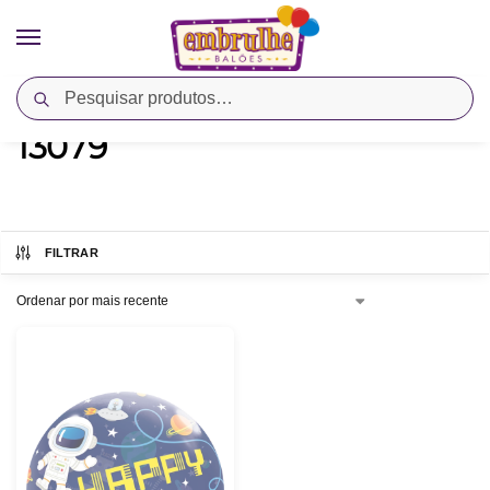
Pesquisar
Início
Produtos marcados com a tag “13079”
/
13079
FILTRAR