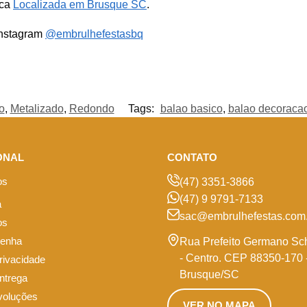
ica
Localizada em Brusque SC
.
Instagram
@embrulhefestasbq
o
,
Metalizado
,
Redondo
Tags:
balao basico
,
balao decoraca
ONAL
CONTATO
os
(47) 3351-3866
(47) 9 9791-7133
a
sac@embrulhefestas.com.
os
senha
Rua Prefeito Germano Sc
- Centro. CEP 88350-170 
privacidade
Brusque/SC
entrega
voluções
VER NO MAPA