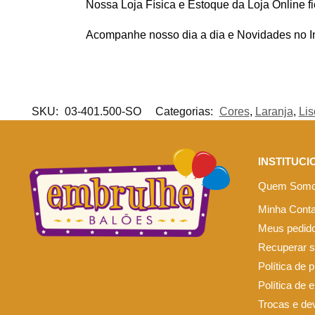
Nossa Loja Física e Estoque da Loja Online f
Acompanhe nosso dia a dia e Novidades no 
SKU:
03-401.500-SO
Categorias:
Cores
,
Laranja
,
Lis
INSTITUCI
Quem Som
Minha Cont
Meus pedid
Recuperar 
Política de 
Política de 
Trocas e de