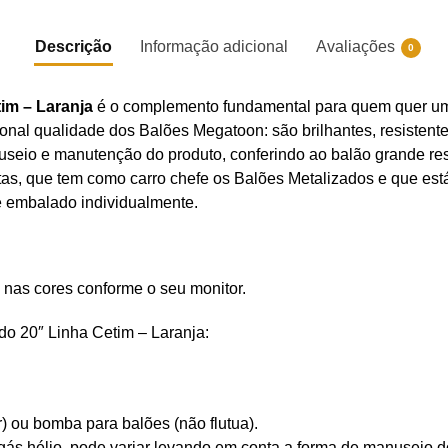
Descrição
Informação adicional
Avaliações
0
im – Laranja
é o complemento fundamental para quem quer um
ional qualidade dos Balões Megatoon: são brilhantes, resisten
anuseio e manutenção do produto, conferindo ao balão grande r
as, que tem como carro chefe os Balões Metalizados e que est
e embalado individualmente.
 nas cores conforme o seu monitor.
o 20″ Linha Cetim – Laranja:
r) ou bomba para balões (não flutua).
ás hélio, pode variar levando em conta a forma de manuseio do 