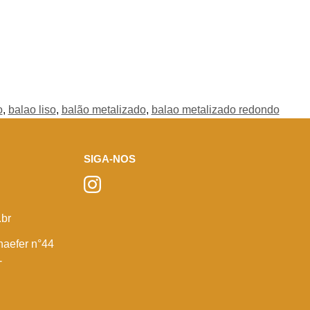
o
,
balao liso
,
balão metalizado
,
balao metalizado redondo
SIGA-NOS
br
haefer n°44
-