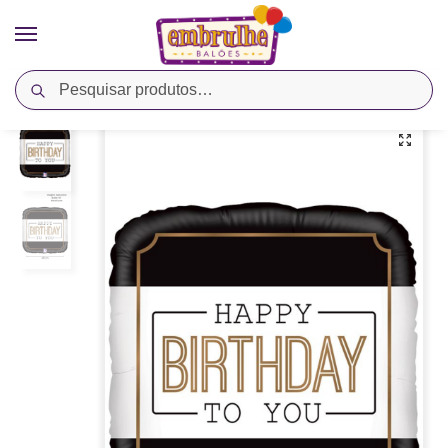
Pesquisar
Início
Cores
Preto
Balão Metalizado Quadrado 18″ Aniversário Clássico – Megatoon
/
/
/