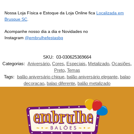
Nossa Loja Física e Estoque da Loja Online fica
Localizada em
Brusque SC
.
Acompanhe nosso dia a dia e Novidades no
Instagram
@embrulhefestasbq
SKU:
03-030625369664
Categorias:
Aniversário
,
Cores
,
Especiais
,
Metalizado
,
Ocasiões
,
Preto
,
Temas
Tags:
balão aniversário chique
,
balão aniversário elegante
,
balao
decoracao
,
balao diferente
,
balão metalizado