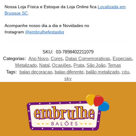
Nossa Loja Física e Estoque da Loja Online fica
Localizada em
Brusque SC
.
Acompanhe nosso dia a dia e Novidades no
Instagram
@embrulhefestasbq
SKU:
03-7898402211079
Categorias:
Ano Novo
,
Cores
,
Datas Comemorativas
,
Especiais
,
Metalizado
,
Natal
,
Ocasiões
,
Prata
,
São João
,
Temas
Tags:
balao decoracao
,
balao diferente
,
balão metalizado
,
céu
,
sky