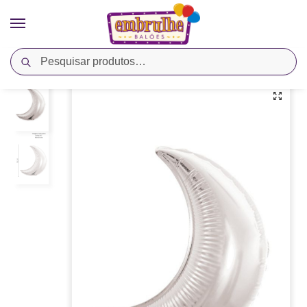
Pesquisar
Início
Cores
Prata
Balão Metalizado Lua 36″ Prata – Megatoon
/
/
/