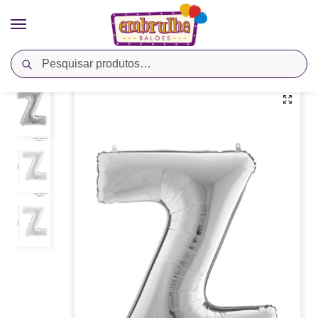
Pesquisar
Início
Cores
Prata
Balão Metalizado Letra Z – Prata – Megatoon
/
/
/