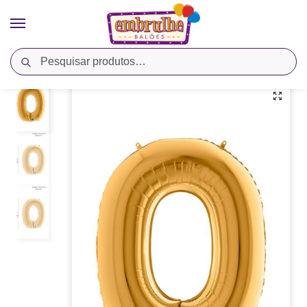
Pesquisar
Início
Cores
Ouro
Balão Metalizado Letra O – Ouro – Megatoon
/
/
/