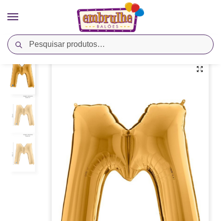
Pesquisar
Início
Cores
Ouro
Balão Metalizado Letra M – Ouro – Megatoon
/
/
/