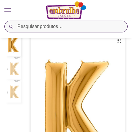
Pesquisar
Início
Cores
Ouro
Balão Metalizado Letra K – Ouro – Megatoon
/
/
/