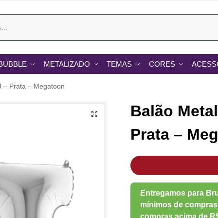
BUBBLE
METALIZADO
TEMAS
CORES
ACESS
J – Prata – Megatoon
Balão Metal
Prata – Me