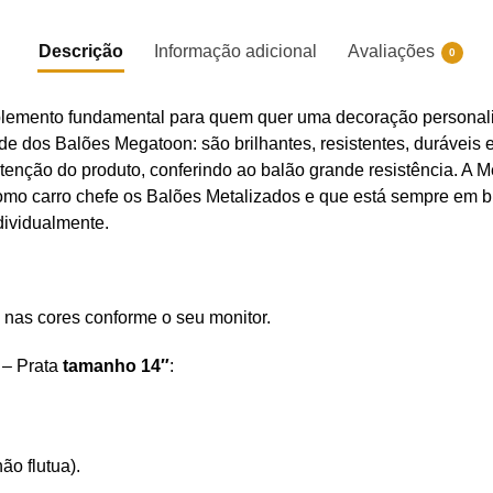
Descrição
Informação adicional
Avaliações
0
lemento fundamental para quem quer uma decoração personaliz
ade dos Balões Megatoon: são brilhantes, resistentes, durávei
nutenção do produto, conferindo ao balão grande resistência. 
omo carro chefe os Balões Metalizados e que está sempre em bu
dividualmente.
 nas cores conforme o seu monitor.
 – Prata
tamanho 14″
:
ão flutua).