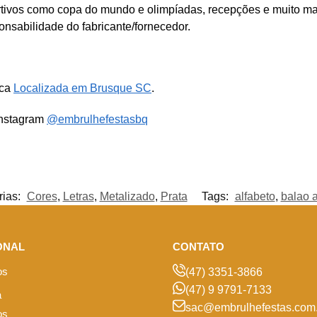
rtivos como copa do mundo e olimpíadas, recepções e muito ma
nsabilidade do fabricante/fornecedor.
ica
Localizada em Brusque SC
.
Instagram
@embrulhefestasbq
rias:
Cores
,
Letras
,
Metalizado
,
Prata
Tags:
alfabeto
,
balao a
ONAL
CONTATO
os
(47) 3351-3866
(47) 9 9791-7133
a
sac@embrulhefestas.com.
os