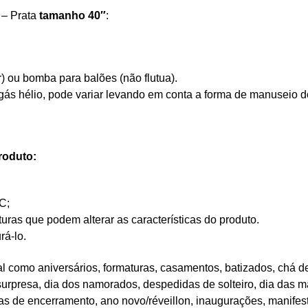
 – Prata
tamanho 40″
:
r) ou bomba para balões (não flutua).
ás hélio, pode variar levando em conta a forma de manuseio do 
roduto:
C;
as que podem alterar as características do produto.
rá-lo.
 como aniversários, formaturas, casamentos, batizados, chá de
 surpresa, dia dos namorados, despedidas de solteiro, dia das mã
tas de encerramento, ano novo/réveillon, inaugurações, manifes