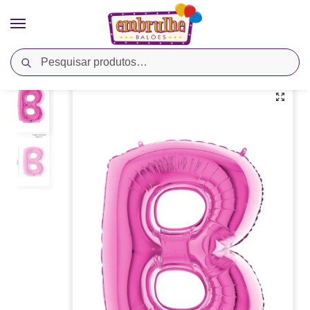
Pesquisar
Início
Cores
Rosa
Balão Metalizado Letra B – Rosa – Megatoon
/
/
/