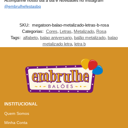
Acompanhe nosso dia a dia e Novidades no Instagram
@embrulhefestasbq
SKU:
megatoon-balao-metalizado-letras-b-rosa
Categorias:
Cores
,
Letras
,
Metalizado
,
Rosa
Tags:
alfabeto
,
balao aniversario
,
balão metalizado
,
balao
metalizado letra
,
letra b
INSTITUCIONAL
Quem Somos
Minha Conta