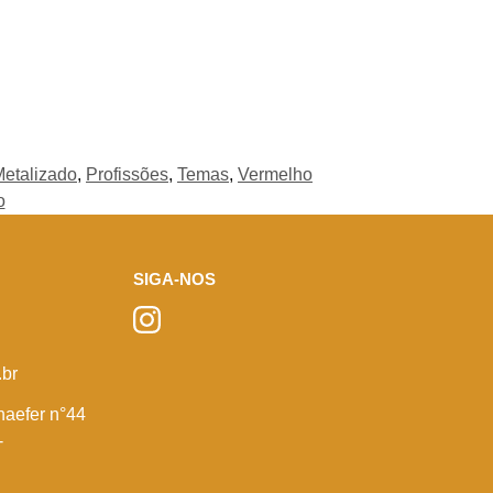
etalizado
,
Profissões
,
Temas
,
Vermelho
o
SIGA-NOS
br
haefer n°44
-