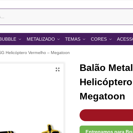
BUBBLE
METALIZADO
TEMAS
CORES
ACESS
SG Helicóptero Vermelho – Megatoon
Balão Meta
Helicóptero
Megatoon