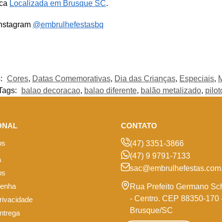
ica
Localizada em Brusque SC
.
Instagram
@embrulhefestasbq
s:
Cores
,
Datas Comemorativas
,
Dia das Crianças
,
Especiais
,
M
Tags:
balao decoracao
,
balao diferente
,
balão metalizado
,
pilot
ONAL
CONTATO
os
(47) 3351-3866
(47) 9 9791-7133
a
sac@embrulhefestas.com.
os
senha
Rua Prefeito Germano Sc
- Centro. CEP 88350-170 
privacidade
Brusque/SC
entrega