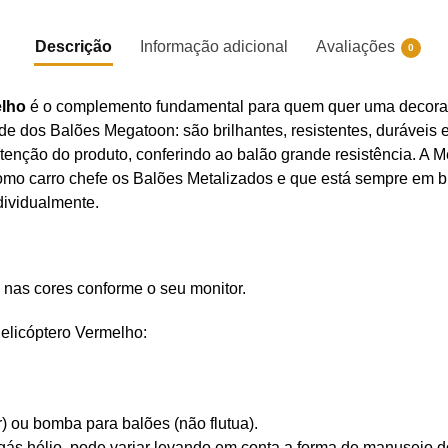
Descrição
Informação adicional
Avaliações
0
elho
é o complemento fundamental para quem quer uma decoraç
ade dos Balões Megatoon: são brilhantes, resistentes, durávei
nutenção do produto, conferindo ao balão grande resistência. 
omo carro chefe os Balões Metalizados e que está sempre em bu
dividualmente.
 nas cores conforme o seu monitor.
elicóptero Vermelho:
r) ou bomba para balões (não flutua).
ás hélio, pode variar levando em conta a forma de manuseio do 