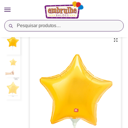
Pesquisar
Início
Cores
Ouro
Balão Metalizado Estrela 9″ – Dourado – São Roque
/
/
/