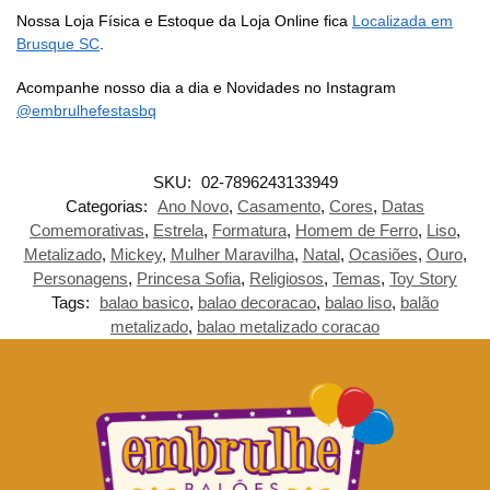
Nossa Loja Física e Estoque da Loja Online fica
Localizada em
Brusque SC
.
Acompanhe nosso dia a dia e Novidades no Instagram
@embrulhefestasbq
SKU:
02-7896243133949
Categorias:
Ano Novo
,
Casamento
,
Cores
,
Datas
Comemorativas
,
Estrela
,
Formatura
,
Homem de Ferro
,
Liso
,
Metalizado
,
Mickey
,
Mulher Maravilha
,
Natal
,
Ocasiões
,
Ouro
,
Personagens
,
Princesa Sofia
,
Religiosos
,
Temas
,
Toy Story
Tags:
balao basico
,
balao decoracao
,
balao liso
,
balão
metalizado
,
balao metalizado coracao