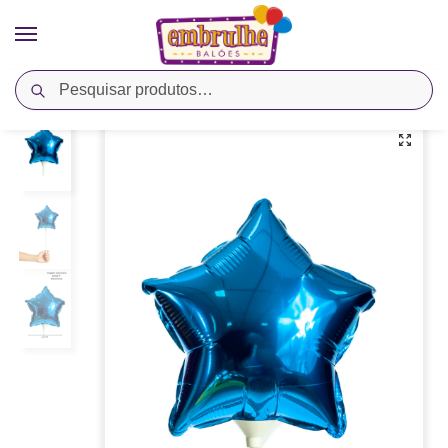
Pesquisar
Início
Cores
Azul
Balão Metalizado Estrela 9″ – Azul – Megatoon
/
/
/