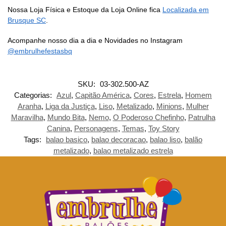
Nossa Loja Física e Estoque da Loja Online fica
Localizada em
Brusque SC
.
Acompanhe nosso dia a dia e Novidades no Instagram
@embrulhefestasbq
SKU:
03-302.500-AZ
Categorias:
Azul
,
Capitão América
,
Cores
,
Estrela
,
Homem
Aranha
,
Liga da Justiça
,
Liso
,
Metalizado
,
Minions
,
Mulher
Maravilha
,
Mundo Bita
,
Nemo
,
O Poderoso Chefinho
,
Patrulha
Canina
,
Personagens
,
Temas
,
Toy Story
Tags:
balao basico
,
balao decoracao
,
balao liso
,
balão
metalizado
,
balao metalizado estrela