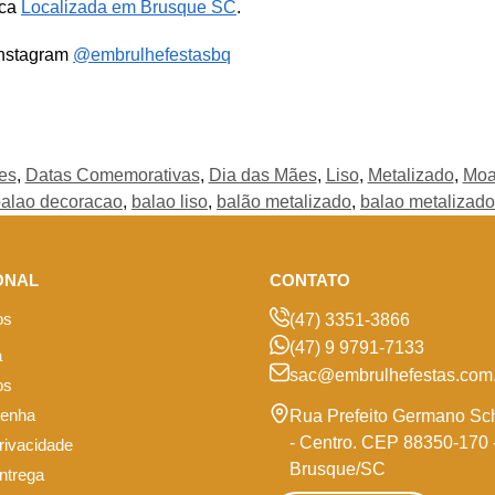
ica
Localizada em Brusque SC
.
Instagram
@embrulhefestasbq
es
,
Datas Comemorativas
,
Dia das Mães
,
Liso
,
Metalizado
,
Moa
alao decoracao
,
balao liso
,
balão metalizado
,
balao metalizado
ONAL
CONTATO
os
(47) 3351-3866
(47) 9 9791-7133
a
sac@embrulhefestas.com.
os
senha
Rua Prefeito Germano Sc
- Centro. CEP 88350-170 
privacidade
Brusque/SC
entrega