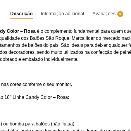
Descrição
Informação adicional
Avaliações
0
dy Color – Rosa
é o complemento fundamental para quem que
 qualidade dos Balões São Roque. Marca líder do mercado naci
 tamanhos de balões do país. São ideais para deixar qualquer 
 dos decoradores, sendo muito utilizados na confecção de painé
é dobrado e embalado individualmente.
 nas cores conforme o seu monitor.
ão 18″ Linha Candy Color – Rosa:
r) ou bomba para balões (não flutua).
ás hélio, pode variar levando em conta a forma de manuseio do 