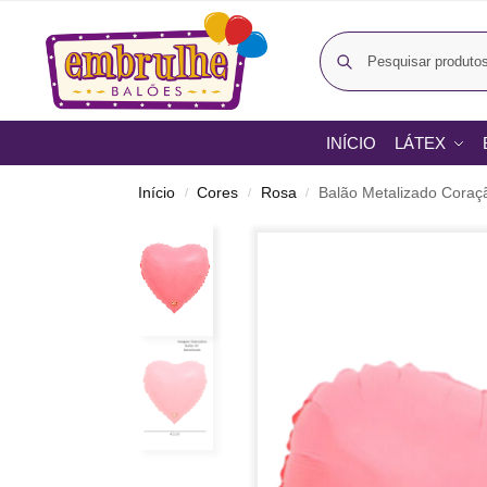
INÍCIO
LÁTEX
Início
Cores
Rosa
Balão Metalizado Coraç
/
/
/