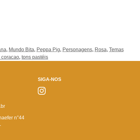
na
,
Mundo Bita
,
Peppa Pig
,
Personagens
,
Rosa
,
Temas
 coracao
,
tons pastéis
SIGA-NOS
br
haefer n°44
-