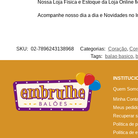
Nossa Loja Física e Estoque da Loja Online f
Acompanhe nosso dia a dia e Novidades no 
SKU:
02-7896243138968
Categorias:
Coração
,
Cor
Tags:
balao basico
,
b
INSTITUCI
Quem Som
Minha Cont
Meus pedid
Recuperar 
Política de 
Política de 