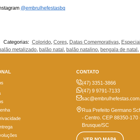
Instagram
@embrulhefestasbq
Categorias:
Colorido
,
Cores
,
Datas Comemorativas
,
Especia
balão metalizado
,
balão natal
,
balão natalino
,
bengala de natal
,
ONAL
CONTATO
os
(47) 3351-3866
(47) 9 9791-7133
a
sac@embrulhefestas.com.
os
senha
Rua Prefeito Germano Sc
- Centro. CEP 88350-170 
privacidade
Brusque/SC
entrega
voluções
VER NO MAPA