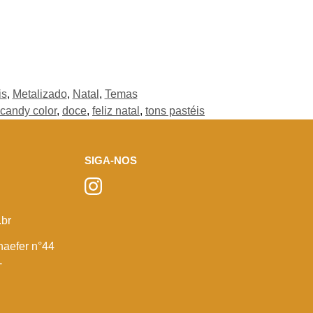
is
,
Metalizado
,
Natal
,
Temas
candy color
,
doce
,
feliz natal
,
tons pastéis
SIGA-NOS
br
haefer n°44
-