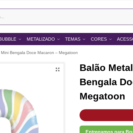
BUBBLE
METALIZADO
TEMAS
CORES
ACESS
″ Mini Bengala Doce Macaron – Megatoon
Balão Metal
Bengala Do
Megatoon