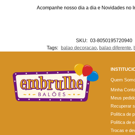
Acompanhe nosso dia a dia e Novidades no 
SKU:
03-8050195720940
Tags:
balao decoracao
,
balao diferente
,
INSTITUCI
Quem Som
Minha Cont
Meus pedid
Recuperar 
Política de 
Política de 
Trocas e de