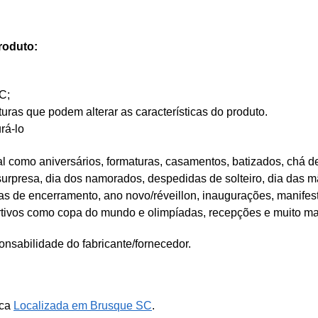
roduto:
C;
as que podem alterar as características do produto.
rá-lo
 como aniversários, formaturas, casamentos, batizados, chá de
 surpresa, dia dos namorados, despedidas de solteiro, dia das mã
tas de encerramento, ano novo/réveillon, inaugurações, manifes
rtivos como copa do mundo e olimpíadas, recepções e muito ma
nsabilidade do fabricante/fornecedor.
ica
Localizada em Brusque SC
.