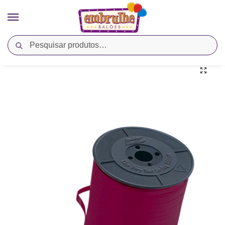
Pesquisar
Início
Cores
Vermelho
Fitilho para Balão 450m – Borgonha – Qualatex
/
/
/