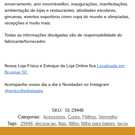
encerramento, ano novo/réveillon, inaugurações, manifestações,
ambientação de lojas e restaurantes, atividades escolares,
gincanas, eventos esportivos como copa do mundo e olimpíadas,
recepções e muito mais.
Todas as informações divulgadas são de responsabilidade do
fabricante/fornecedor.
Nossa Loja Física e Estoque da Loja Online fica
Localizada em
Brusque SC
.
Acompanhe nosso dia a dia e Novidades no Instagram
@embrulhefestasbq
SKU:
01-29448
Categorias:
Acessórios
,
Cores
,
Fitilhos
,
Vermelho
Tags:
29448
,
decoraçao
,
fitas
,
fitilho
,
fitilho para baloes
,
laços