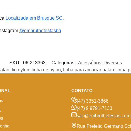
ica
Localizada em Brusque SC
.
Instagram
@embrulhefestasbq
SKU:
06-213363
Categorias:
Acessórios
,
Diversos
balao
,
fio nylon
,
linha de nylon
,
linha para amarrar balao
,
linha 
ONAL
CONTATO
os
(47) 3351-3866
(47) 9 9791-7133
a
sac@embrulhefestas.com.
os
senha
Rua Prefeito Germano Sc