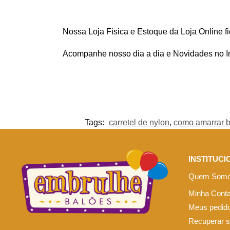
Nossa Loja Física e Estoque da Loja Online f
Acompanhe nosso dia a dia e Novidades no 
Tags:
carretel de nylon
,
como amarrar 
INSTITUCI
Quem Som
Minha Cont
Meus pedid
Recuperar 