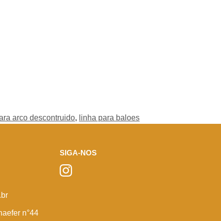
para arco descontruido
,
linha para baloes
SIGA-NOS
br
haefer n°44