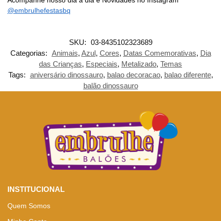
@embrulhefestasbq
SKU:
03-8435102323689
Categorias:
Animais
,
Azul
,
Cores
,
Datas Comemorativas
,
Dia
das Crianças
,
Especiais
,
Metalizado
,
Temas
Tags:
aniversário dinossauro
,
balao decoracao
,
balao diferente
,
balão dinossauro
INSTITUCIONAL
Quem Somos