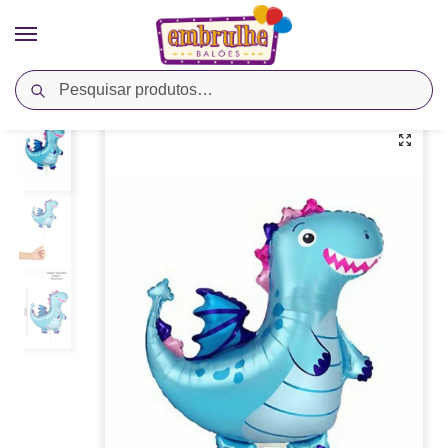
Pesquisar
Início
Cores
Azul
Balão Metalizado 9″ Dragão Azul – Megatoon
/
/
/