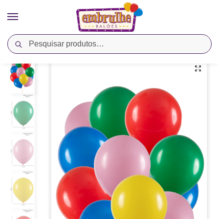
Pesquisar
Início
Cores
Sortido
Balão Látex Liso Linha Profissional – Sortido – Art-Latex
/
/
/