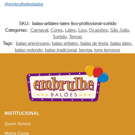
@embrulhefestasbq
SKU:
balao-artlatex-latex-liso-profissional-sortido
Categorias:
Carnaval
,
Cores
,
Látex
,
Liso
,
Ocasiões
,
São João
,
Sortido
,
Temas
Tags:
balao aniversario
,
balao artlatex
,
balao de festa
,
balao latex
,
balao redondo
,
balao tradicional
,
bexiga
,
tons terrosos
INSTITUCIONAL
Quem Somos
Minha Conta