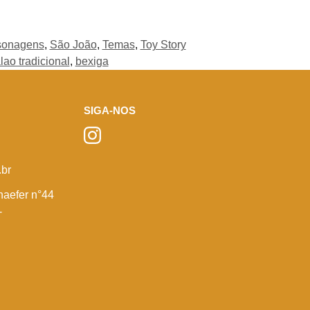
sonagens
,
São João
,
Temas
,
Toy Story
lao tradicional
,
bexiga
SIGA-NOS
br
haefer n°44
-