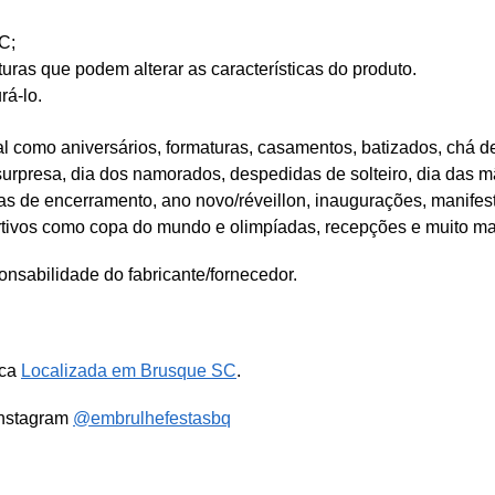
C;
as que podem alterar as características do produto.
rá-lo.
 como aniversários, formaturas, casamentos, batizados, chá de
 surpresa, dia dos namorados, despedidas de solteiro, dia das mã
tas de encerramento, ano novo/réveillon, inaugurações, manifes
rtivos como copa do mundo e olimpíadas, recepções e muito ma
nsabilidade do fabricante/fornecedor.
ica
Localizada em Brusque SC
.
Instagram
@embrulhefestasbq