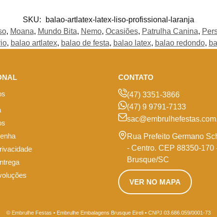
SKU:
balao-artlatex-latex-liso-profissional-laranja
so
,
Moana
,
Mundo Bita
,
Nemo
,
Ocasiões
,
Patrulha Canina
,
Per
io
,
balao artlatex
,
balao de festa
,
balao latex
,
balao redondo
,
ba
ONAL
CONTATO
os
(47) 3351-3866
(47) 9 9791-7133
a
sac@embrulhefestas.com.
os
senha
Rua Prefeito Germano Sc
- Centro. CEP 88350-170 
privacidade
Brusque/SC
entrega
voluções
VER NO MAPA
© Embrulhe Festas • Embrulhe Embalagens Brusque Eireli • CNPJ 03.686.059/0001-73