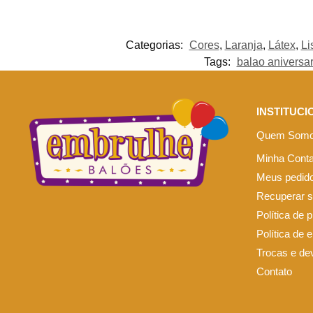
Categorias:
Cores
,
Laranja
,
Látex
,
Li
Tags:
balao aniversar
INSTITUCI
Quem Som
Minha Cont
Meus pedid
Recuperar 
Política de 
Política de 
Trocas e de
Contato