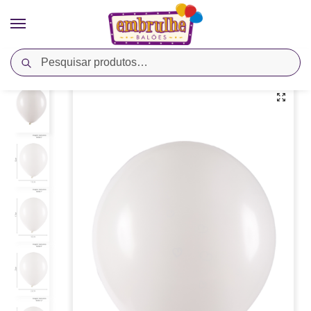
Pesquisar
Início
Cores
Branco
Balão Látex Liso Linha Profissional – Branco – Art-Latex
/
/
/