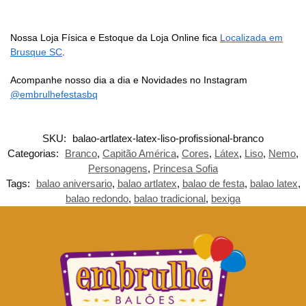
Nossa Loja Física e Estoque da Loja Online fica
Localizada em
Brusque SC
.
Acompanhe nosso dia a dia e Novidades no Instagram
@embrulhefestasbq
SKU:
balao-artlatex-latex-liso-profissional-branco
Categorias:
Branco
,
Capitão América
,
Cores
,
Látex
,
Liso
,
Nemo
,
Personagens
,
Princesa Sofia
Tags:
balao aniversario
,
balao artlatex
,
balao de festa
,
balao latex
,
balao redondo
,
balao tradicional
,
bexiga