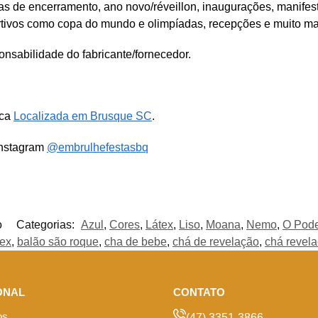
tas de encerramento, ano novo/réveillon, inaugurações, manifes
rtivos como copa do mundo e olimpíadas, recepções e muito ma
nsabilidade do fabricante/fornecedor.
ica
Localizada em Brusque SC
.
Instagram
@embrulhefestasbq
o
Categorias:
Azul
,
Cores
,
Látex
,
Liso
,
Moana
,
Nemo
,
O Pode
tex
,
balão são roque
,
cha de bebe
,
chá de revelação
,
chá revel
ONAL
CONTATO
os
(47) 3351-3866