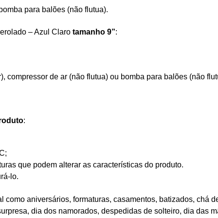
bomba para balões (não flutua).
Perolado – Azul Claro
tamanho 9”
:
r), compressor de ar (não flutua) ou bomba para balões (não flut
roduto
:
C;
as que podem alterar as características do produto.
rá-lo.
 como aniversários, formaturas, casamentos, batizados, chá de
 surpresa, dia dos namorados, despedidas de solteiro, dia das mã