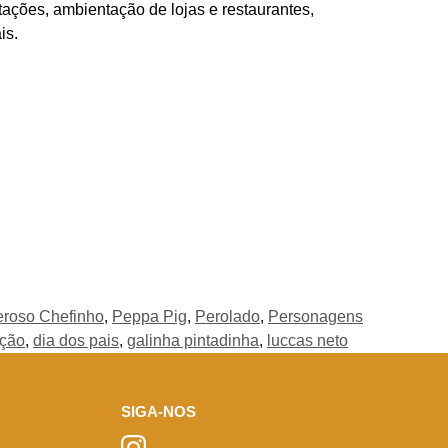
tações, ambientação de lojas e restaurantes,
is.
roso Chefinho
,
Peppa Pig
,
Perolado
,
Personagens
ação
,
dia dos pais
,
galinha pintadinha
,
luccas neto
SIGA-NOS