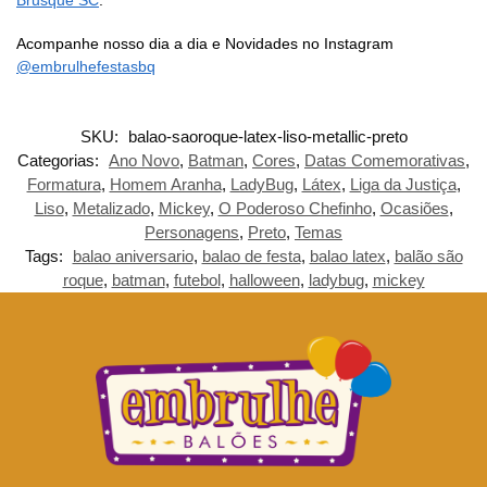
Acompanhe nosso dia a dia e Novidades no Instagram
@embrulhefestasbq
SKU:
balao-saoroque-latex-liso-metallic-preto
Categorias:
Ano Novo
,
Batman
,
Cores
,
Datas Comemorativas
,
Formatura
,
Homem Aranha
,
LadyBug
,
Látex
,
Liga da Justiça
,
Liso
,
Metalizado
,
Mickey
,
O Poderoso Chefinho
,
Ocasiões
,
Personagens
,
Preto
,
Temas
Tags:
balao aniversario
,
balao de festa
,
balao latex
,
balão são
roque
,
batman
,
futebol
,
halloween
,
ladybug
,
mickey