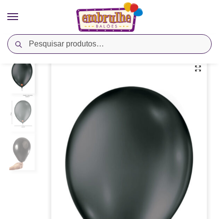
Pesquisar
Início
Cores
Preto
Balão Látex Liso Linha Metallic – Preto – São Roque
/
/
/