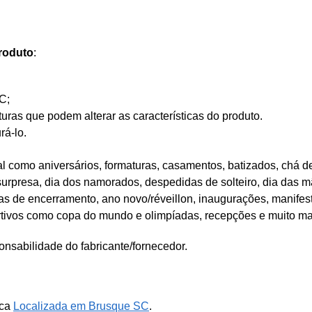
roduto
:
C;
as que podem alterar as características do produto.
rá-lo.
 como aniversários, formaturas, casamentos, batizados, chá de
 surpresa, dia dos namorados, despedidas de solteiro, dia das mã
tas de encerramento, ano novo/réveillon, inaugurações, manifes
rtivos como copa do mundo e olimpíadas, recepções e muito ma
nsabilidade do fabricante/fornecedor.
ica
Localizada em Brusque SC
.