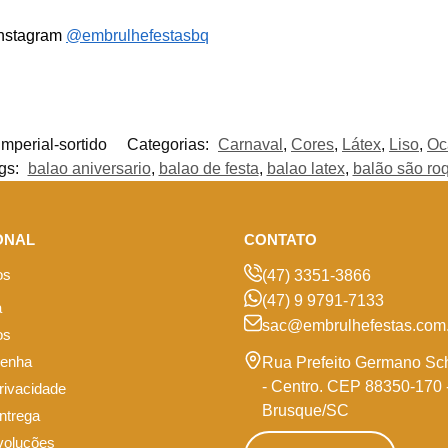
Instagram
@embrulhefestasbq
imperial-sortido
Categorias:
Carnaval
,
Cores
,
Látex
,
Liso
,
Oc
gs:
balao aniversario
,
balao de festa
,
balao latex
,
balão são ro
ONAL
CONTATO
os
(47) 3351-3866
(47) 9 9791-7133
a
sac@embrulhefestas.com.
os
senha
Rua Prefeito Germano Sc
- Centro. CEP 88350-170 
privacidade
Brusque/SC
entrega
voluções