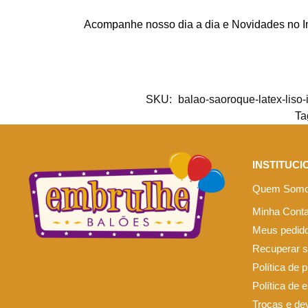
Acompanhe nosso dia a dia e Novidades no 
SKU:
balao-saoroque-latex-liso-
Ta
INSTITUCI
Quem Som
Minha Cont
Meus pedid
Recuperar 
Política de 
Política de 
Trocas e de