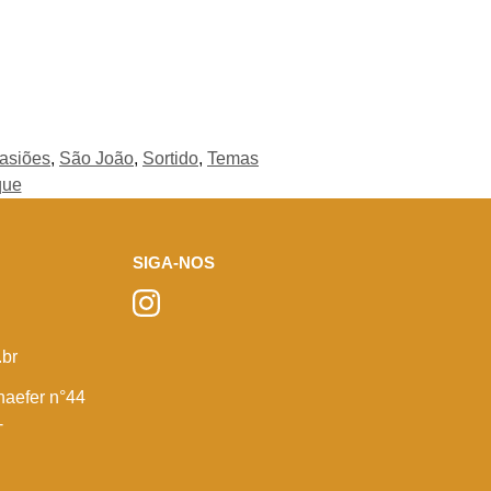
asiões
,
São João
,
Sortido
,
Temas
que
SIGA-NOS
br
haefer n°44
-