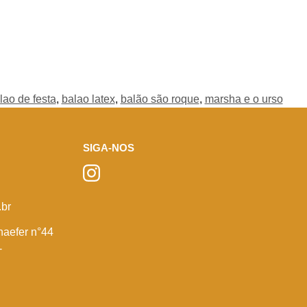
lao de festa
,
balao latex
,
balão são roque
,
marsha e o urso
SIGA-NOS
br
haefer n°44
-