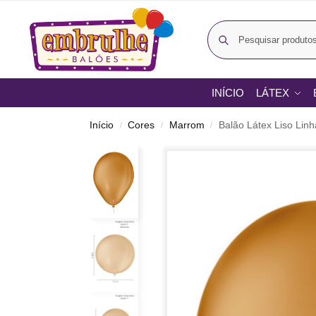
INÍCIO
LÁTEX
Início
Cores
Marrom
Balão Látex Liso Lin
/
/
/