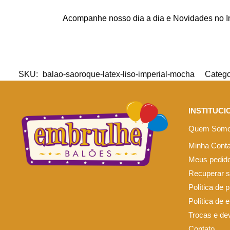
Acompanhe nosso dia a dia e Novidades no 
SKU:
balao-saoroque-latex-liso-imperial-mocha
Catego
INSTITUCI
Quem Som
Minha Cont
Meus pedid
Recuperar 
Política de 
Política de 
Trocas e de
Contato