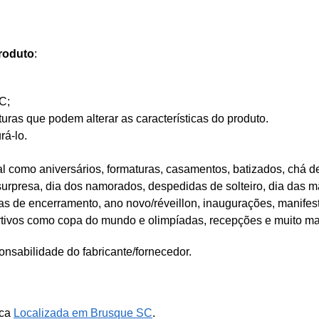
roduto
:
C;
as que podem alterar as características do produto.
rá-lo.
 como aniversários, formaturas, casamentos, batizados, chá de
 surpresa, dia dos namorados, despedidas de solteiro, dia das mã
tas de encerramento, ano novo/réveillon, inaugurações, manifes
rtivos como copa do mundo e olimpíadas, recepções e muito ma
nsabilidade do fabricante/fornecedor.
ica
Localizada em Brusque SC
.