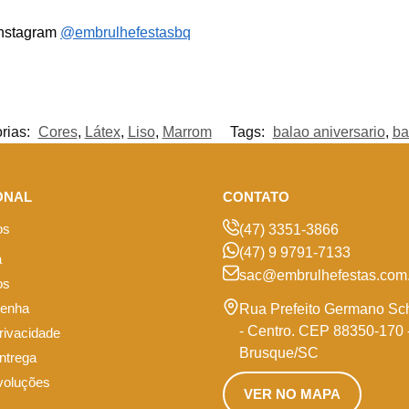
Instagram
@embrulhefestasbq
rias:
Cores
,
Látex
,
Liso
,
Marrom
Tags:
balao aniversario
,
ba
ONAL
CONTATO
os
(47) 3351-3866
(47) 9 9791-7133
a
sac@embrulhefestas.com.
os
senha
Rua Prefeito Germano Sc
- Centro. CEP 88350-170 
privacidade
Brusque/SC
entrega
voluções
VER NO MAPA