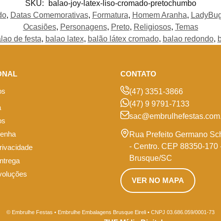
SKU:
balao-joy-latex-liso-cromado-pretochumbo
do
,
Datas Comemorativas
,
Formatura
,
Homem Aranha
,
LadyBu
Ocasiões
,
Personagens
,
Preto
,
Religiosos
,
Temas
lao de festa
,
balao latex
,
balão látex cromado
,
balao redondo
,
b
ONAL
CONTATO
os
(47) 3351-3866
(47) 9 9791-7133
a
sac@embrulhefestas.com.
os
senha
Rua Prefeito Germano Sc
- Centro. CEP 88350-170 
privacidade
Brusque/SC
entrega
voluções
VER NO MAPA
© Embrulhe Festas • Embrulhe Embalagens Brusque Eireli • CNPJ 03.686.059/0001-73