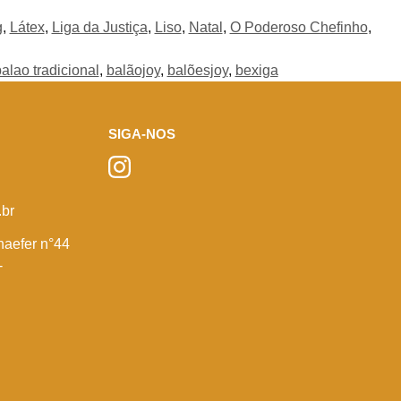
g
,
Látex
,
Liga da Justiça
,
Liso
,
Natal
,
O Poderoso Chefinho
,
alao tradicional
,
balãojoy
,
balõesjoy
,
bexiga
SIGA-NOS
br
haefer n°44
-