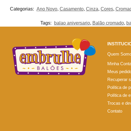
Categorias:
Ano Novo
,
Casamento
,
Cinza
,
Cores
,
Croma
Tags:
balao aniversario
,
Balão cromado
,
ba
INSTITUCI
Quem Som
Minha Cont
Meus pedid
Recuperar 
Política de 
Política de 
Trocas e de
Contato