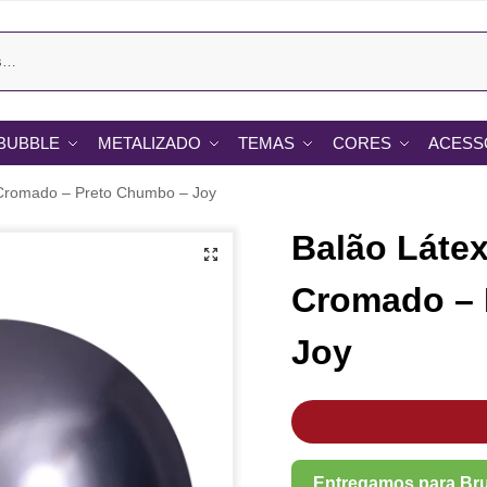
BUBBLE
METALIZADO
TEMAS
CORES
ACESS
 Cromado – Preto Chumbo – Joy
Balão Látex
Cromado – 
Joy