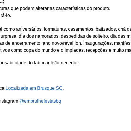
C;
as que podem alterar as características do produto.
rá-lo.
 como aniversários, formaturas, casamentos, batizados, chá de
 surpresa, dia dos namorados, despedidas de solteiro, dia das mã
tas de encerramento, ano novo/réveillon, inaugurações, manifes
rtivos como copa do mundo e olimpíadas, recepções e muito ma
nsabilidade do fabricante/fornecedor.
ica
Localizada em Brusque SC
.
Instagram
@embrulhefestasbq