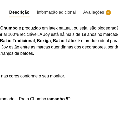
Descrição
Informação adicional
Avaliações
0
to Chumbo
é produzido em látex natural, ou seja, são biodegrad
ial 100% reciclável. A Joy está há mais de 19 anos no mercad
Balão Tradicional
,
Bexiga
,
Balão Látex
é o produto ideal par
Joy estão entre as marcas queridinhas dos decoradores, sendo 
rranjos de balões.
 nas cores conforme o seu monitor.
a Cromado – Preto Chumbo
tamanho 5”
: