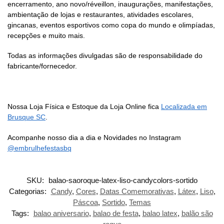
encerramento, ano novo/réveillon, inaugurações, manifestações,
ambientação de lojas e restaurantes, atividades escolares,
gincanas, eventos esportivos como copa do mundo e olimpíadas,
recepções e muito mais.
Todas as informações divulgadas são de responsabilidade do
fabricante/fornecedor.
Nossa Loja Física e Estoque da Loja Online fica
Localizada em
Brusque SC
.
Acompanhe nosso dia a dia e Novidades no Instagram
@embrulhefestasbq
SKU:
balao-saoroque-latex-liso-candycolors-sortido
Categorias:
Candy
,
Cores
,
Datas Comemorativas
,
Látex
,
Liso
,
Páscoa
,
Sortido
,
Temas
Tags:
balao aniversario
,
balao de festa
,
balao latex
,
balão são