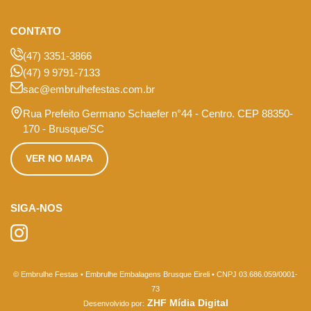
CONTATO
(47) 3351-3866
(47) 9 9791-7133
sac@embrulhefestas.com.br
Rua Prefeito Germano Schaefer n°44 - Centro. CEP 88350-
170 - Brusque/SC
VER NO MAPA
SIGA-NOS
© Embrulhe Festas • Embrulhe Embalagens Brusque Eireli • CNPJ 03.686.059/0001-
73
ZHF Mídia Digital
Desenvolvido por: