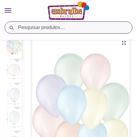
Pesquisar
Início
Cores
Sortido
Balão Látex Liso Linha Candy Colors – Sortido – São Roque
/
/
/