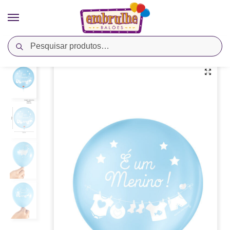
Pesquisar
Início
Cores
Azul
Balão Látex Estampado É Um Menino – Azul Baby/Branco – São Roque
/
/
/