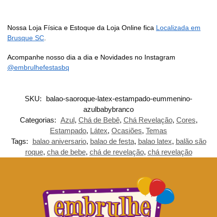
Nossa Loja Física e Estoque da Loja Online fica
Localizada em
Brusque SC
.
Acompanhe nosso dia a dia e Novidades no Instagram
@embrulhefestasbq
SKU:
balao-saoroque-latex-estampado-eummenino-
azulbabybranco
Categorias:
Azul
,
Chá de Bebê
,
Chá Revelação
,
Cores
,
Estampado
,
Látex
,
Ocasiões
,
Temas
Tags:
balao aniversario
,
balao de festa
,
balao latex
,
balão são
roque
,
cha de bebe
,
chá de revelação
,
chá revelação