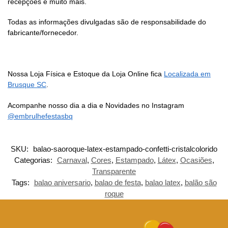
recepções e muito mais.
Todas as informações divulgadas são de responsabilidade do
fabricante/fornecedor.
Nossa Loja Física e Estoque da Loja Online fica
Localizada em
Brusque SC
.
Acompanhe nosso dia a dia e Novidades no Instagram
@embrulhefestasbq
SKU:
balao-saoroque-latex-estampado-confetti-cristalcolorido
Categorias:
Carnaval
,
Cores
,
Estampado
,
Látex
,
Ocasiões
,
Transparente
Tags:
balao aniversario
,
balao de festa
,
balao latex
,
balão são
roque