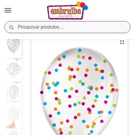
Pesquisar
Início
Cores
Transparente
Balão Látex Estampado Confetti – Cristal/Colorido – São Roque
/
/
/